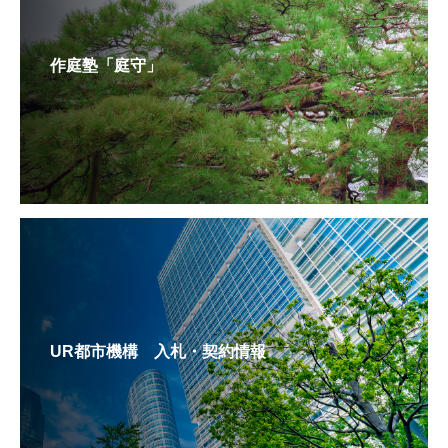
作庭塾「庭守」
UR都市機構 入札・契約情報