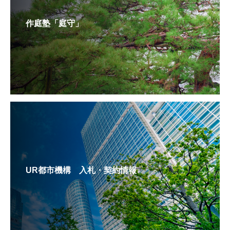
作庭塾「庭守」
UR都市機構 入札・契約情報