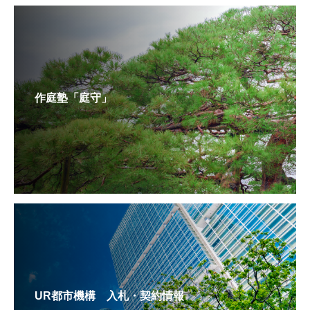
作庭塾「庭守」
UR都市機構 入札・契約情報