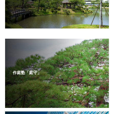
作庭塾「庭守」