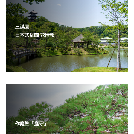
三渓園
日本式庭園 花情報
作庭塾「庭守」