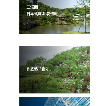
三渓園
日本式庭園 花情報
作庭塾「庭守」