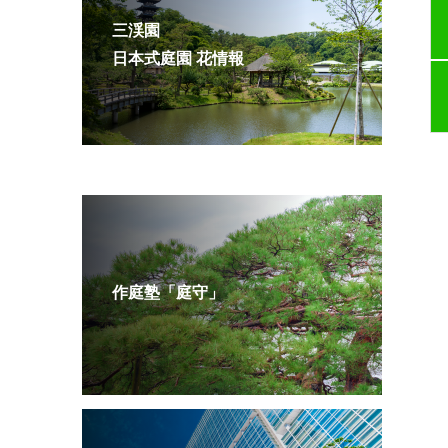
三渓園
日本式庭園 花情報
作庭塾「庭守」