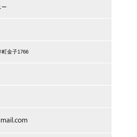
ニー
井町金子1766