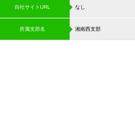
自社サイトURL
なし
所属支部名
湘南西支部