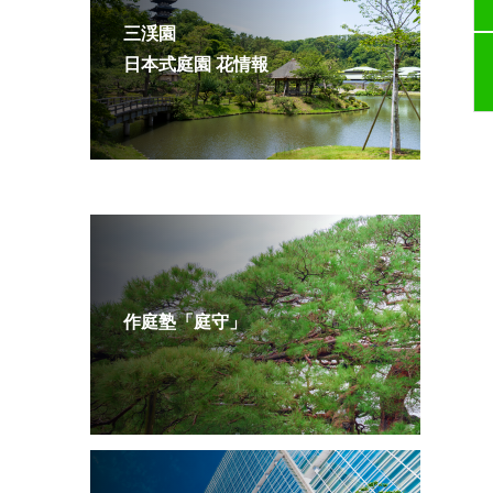
三渓園
日本式庭園 花情報
作庭塾「庭守」