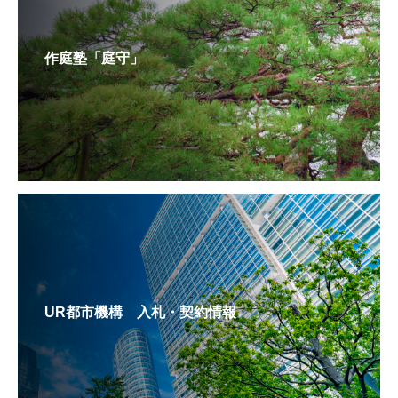
作庭塾「庭守」
UR都市機構 入札・契約情報