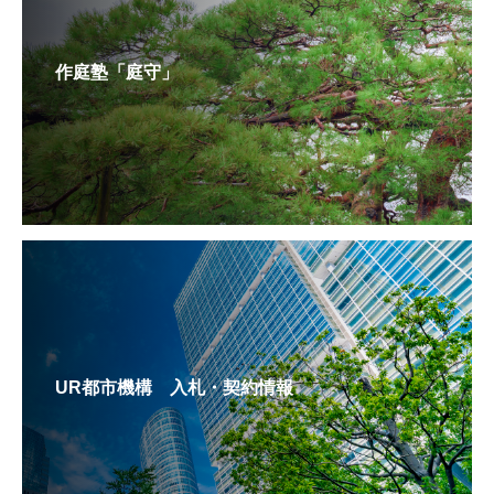
作庭塾「庭守」
UR都市機構 入札・契約情報