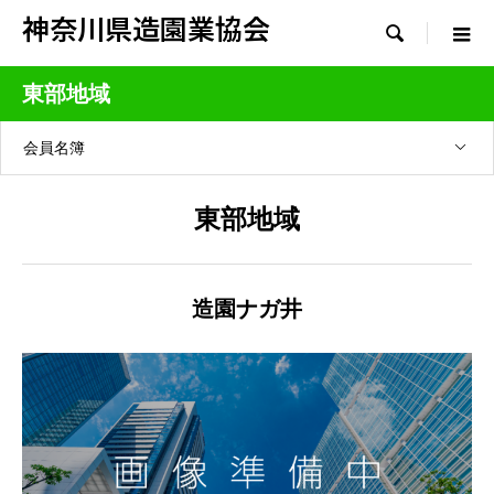
神奈川県造園業協会

東部地域
会員名簿
東部地域
造園ナガ井