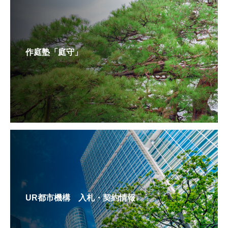
作庭塾「庭守」
UR都市機構 入札・契約情報