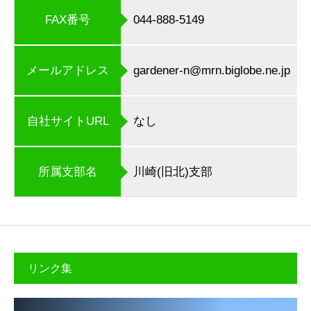
FAX番号
044-888-5149
メールアドレス
gardener-n@mrn.biglobe.ne.jp
自社サイトURL
なし
所属支部名
川崎(旧北)支部
リンク集