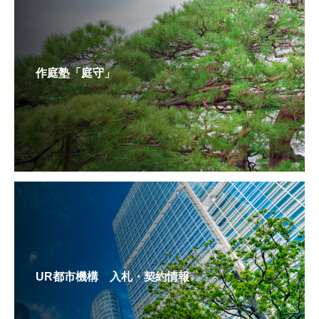
作庭塾「庭守」
UR都市機構 入札・契約情報